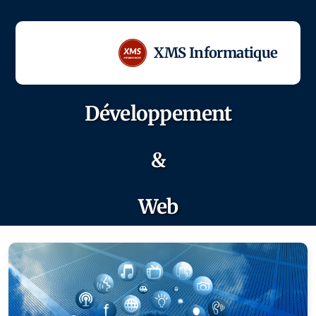
XMS Informatique
Développement
&
Audit Conseil & Formation
Web
Vente
Installation
Infogérance & maintenance
Sécurité