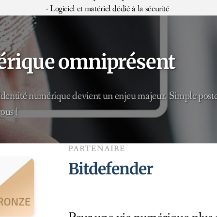
- Logiciel et matériel dédié à la sécurité
érique omniprésent
identité numérique devient un enjeu majeur. Simple poste o
ous !
PARTENAIRE
Bitdefender